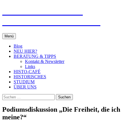
Zum
Fachschaftsinitiative
Inhalt
springen
Geschichte der FU Berlin
Menü
Blog
NEU HIER?
BERATUNG & TIPPS
Kontakt & Newsletter
Links
HISTO-CAFÉ
HISTORISCHES
STUDIUM
ÜBER UNS
Suchen
nach:
Podiumsdiskussion „Die Freiheit, die ich
meine?“