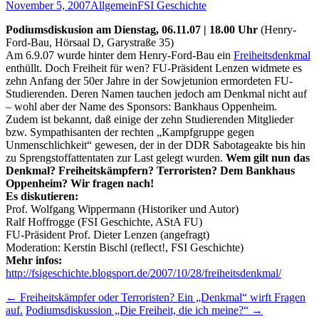
November 5, 2007
Allgemein
FSI Geschichte
Podiumsdiskusion am Dienstag, 06.11.07 | 18.00 Uhr
(Henry-
Ford-Bau, Hörsaal D, Garystraße 35)
Am 6.9.07 wurde hinter dem Henry-Ford-Bau ein
Freiheitsdenkmal
enthüllt. Doch Freiheit für wen? FU-Präsident Lenzen widmete es
zehn Anfang der 50er Jahre in der Sowjetunion ermordeten FU-
Studierenden. Deren Namen tauchen jedoch am Denkmal nicht auf
– wohl aber der Name des Sponsors: Bankhaus Oppenheim.
Zudem ist bekannt, daß einige der zehn Studierenden Mitglieder
bzw. Sympathisanten der rechten „Kampfgruppe gegen
Unmenschlichkeit“ gewesen, der in der DDR Sabotageakte bis hin
zu Sprengstoffattentaten zur Last gelegt wurden.
Wem gilt nun das
Denkmal? Freiheitskämpfern? Terroristen? Dem Bankhaus
Oppenheim? Wir fragen nach!
Es diskutieren:
Prof. Wolfgang Wippermann (Historiker und Autor)
Ralf Hoffrogge (FSI Geschichte, AStA FU)
FU-Präsident Prof. Dieter Lenzen (angefragt)
Moderation: Kerstin Bischl (reflect!, FSI Geschichte)
Mehr infos:
http://fsigeschichte.blogsport.de/2007/10/28/freiheitsdenkmal/
Beitragsnavigation
←
Freiheitskämpfer oder Terroristen? Ein „Denkmal“ wirft Fragen
auf.
Podiumsdiskussion „Die Freiheit, die ich meine?“
→