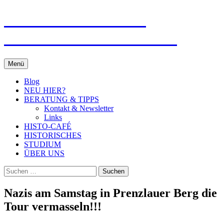
Zum
Fachschaftsinitiative
Inhalt
springen
Geschichte der FU Berlin
Menü
Blog
NEU HIER?
BERATUNG & TIPPS
Kontakt & Newsletter
Links
HISTO-CAFÉ
HISTORISCHES
STUDIUM
ÜBER UNS
Suchen
nach:
Nazis am Samstag in Prenzlauer Berg die
Tour vermasseln!!!