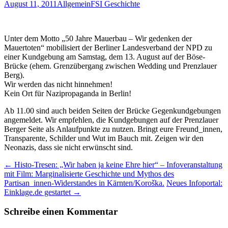
August 11, 2011
Allgemein
FSI Geschichte
Unter dem Motto „50 Jahre Mauerbau – Wir gedenken der
Mauertoten“ mobilisiert der Berliner Landesverband der NPD zu
einer Kundgebung am Samstag, dem 13. August auf der Böse-
Brücke (ehem. Grenzübergang zwischen Wedding und Prenzlauer
Berg).
Wir werden das nicht hinnehmen!
Kein Ort für Nazipropaganda in Berlin!
Ab 11.00 sind auch beiden Seiten der Brücke Gegenkundgebungen
angemeldet. Wir empfehlen, die Kundgebungen auf der Prenzlauer
Berger Seite als Anlaufpunkte zu nutzen. Bringt eure Freund_innen,
Transparente, Schilder und Wut im Bauch mit. Zeigen wir den
Neonazis, dass sie nicht erwünscht sind.
Beitragsnavigation
←
Histo-Tresen: „Wir haben ja keine Ehre hier“ – Infoveranstaltung
mit Film: Marginalisierte Geschichte und Mythos des
Partisan_innen-Widerstandes in Kärnten/Koroška.
Neues Infoportal:
Einklage.de gestartet
→
Schreibe einen Kommentar